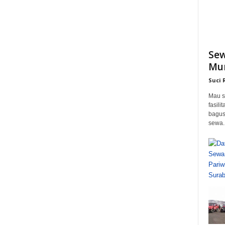
Sew
Mur
Suci
Mau s
fasil
bagus
sewa..