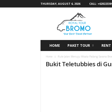
THURSDAY, AUGUST 6, 2026
CALL: +62822338
R
o
y
a
l
T
o
HOME
PAKET TOUR
RENT
u
r
Home
Rute Jalan Menuju Wisata Padang Savana Br
B
Bukit Teletubbies di 
r
o
m
o