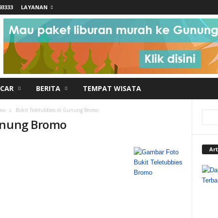
93333
LAYANAN
 CAR
BERITA
TEMPAT WISATA
omo
Bukit Teletubbies di Gunung Bromo
Gunung Bromo
Art