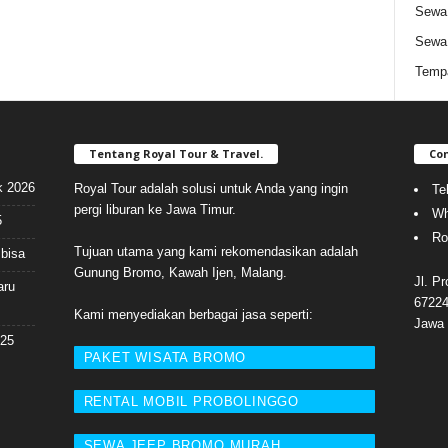
Sewa 
Sewa
Tempa
Tentang Royal Tour & Travel.
Con
k 2026
Royal Tour adalah solusi untuk Anda yang ingin
Te
pergi liburan ke Jawa Timur.
Wh
5
Ro
Tujuan utama yang kami rekomendasikan adalah
bisa
Gunung Bromo, Kawah Ijen, Malang.
Jl. P
aru
67224
Kami menyediakan berbagai jasa seperti:
Jawa 
025
PAKET WISATA BROMO
RENTAL MOBIL PROBOLINGGO
SEWA JEEP BROMO MURAH