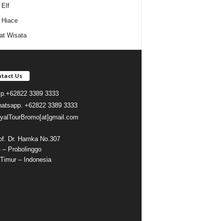
Elf
 Hiace
t Wisata
tact Us
lp.
+62822 3389 3333
atsapp.
+62822 3389 3333
yalTourBromo[at]gmail.com
rof. Dr. Hamka No.307
 – Probolinggo
Timur – Indonesia