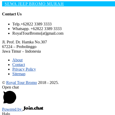
SEWA JEEP BROMO MURAH
Contact Us
Telp.
+62822 3389 3333
Whatsapp.
+62822 3389 3333
RoyalTourBromo[at]gmail.com
Jl. Prof. Dr. Hamka No.307
67224 – Probolinggo
Jawa Timur – Indonesia
About
Contact
Privacy Policy
Sitemap
©
Royal Tour Bromo
2018 - 2025.
Open chat
Powered by
Halo