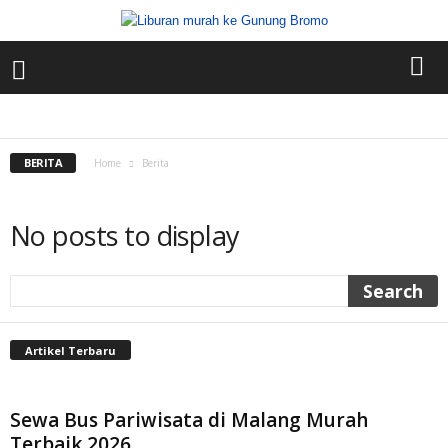
BERITA
JEEP BROMO
PAKET WISATA
RENTAL MOBIL
SEWA BUS
SEWA ELF
SEWA HIACE
TEMPAT WISATA
BERITA
Home
Berita
No posts to display
Artikel Terbaru
Sewa Bus Pariwisata di Malang Murah
Terbaik 2026